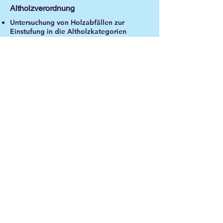
Altholzverordnung
Untersuchung von Holzabfällen zur
Einstufung in die Altholzkategorien
nach Altholzverordnung (AI bis AIV)
Untersuchung von Holzabfällen
Feststellung der Verwendung von
Holzbehandlungsmitteln und deren
Gefährlichkeit
Baurestmassenverordnung
Untersuchungen an mineralischen
Abfällen (Boden / Bauschutt) zur Prüfung
der Verwendbarkeit zur Auffüllung von
Abgrabungen (Kiesgruben) nach
Bergrecht.​