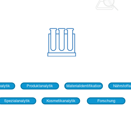
alytik
Produktanalytik
Materialidentifikation
Nährstoffa
Spezialanalytik
Kosmetikanalytik
Forschung