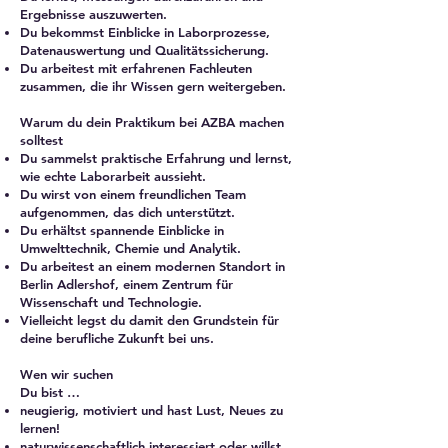
Ergebnisse auszuwerten.
Du bekommst Einblicke in Laborprozesse,
Datenauswertung und Qualitätssicherung.
Du arbeitest mit erfahrenen Fachleuten
zusammen, die ihr Wissen gern weitergeben.
Warum du dein Praktikum bei AZBA machen
solltest
Du sammelst praktische Erfahrung und lernst,
wie echte Laborarbeit aussieht.
Du wirst von einem freundlichen Team
aufgenommen, das dich unterstützt.
Du erhältst spannende Einblicke in
Umwelttechnik, Chemie und Analytik.
Du arbeitest an einem modernen Standort in
Berlin Adlershof, einem Zentrum für
Wissenschaft und Technologie.
Vielleicht legst du damit den Grundstein für
deine berufliche Zukunft bei uns.
Wen wir suchen
Du bist …
neugierig, motiviert und hast Lust, Neues zu
lernen!
naturwissenschaftlich interessiert oder willst