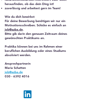
herausfinden, ob das dein Ding ist!
zuverlässig und arbeitest gern im Team!
Wie du dich bewirbst
Für deine Bewerbung benötigen wir nur ein
Motivationsschreiben. Schicke es einfach an
job@azba.de
.
Bitte gib darin den genauen Zeitraum deines
gewünschten Praktikums an.
Praktika können bei uns im Rahmen einer
beruflichen Ausbildung oder eines Studiums
absolviert werden.
Ansprechpartnerin
Maria Schatten
job@azba.de
030 - 6392 4016