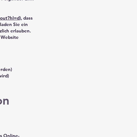
tout?hl=d
), dass
laden Sie ein
lich erlauben.
r Website
erden)
ird)
on
s Online-