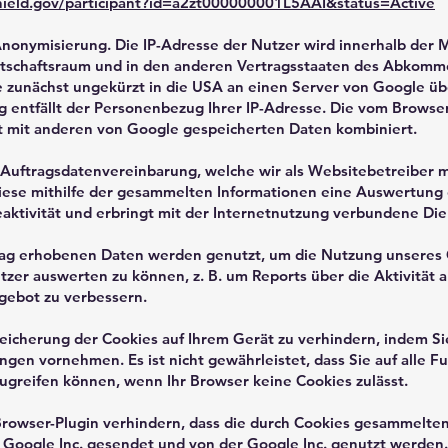
hield.gov/participant?id=a2zt000000001L5AAI&status=Active
-Anonymisierung. Die IP-Adresse der Nutzer wird innerhalb der 
rtschaftsraum und in den anderen Vertragsstaaten des Abkomm
sse zunächst ungekürzt in die USA an einen Server von Google ü
g entfällt der Personenbezug Ihrer IP-Adresse. Die vom Browse
ht mit anderen von Google gespeicherten Daten kombiniert.
Auftragsdatenvereinbarung, welche wir als Websitebetreiber m
 diese mithilfe der gesammelten Informationen eine Auswertung
ktivität und erbringt mit der Internetnutzung verbundene Die
rag erhobenen Daten werden genutzt, um die Nutzung unseres 
zer auswerten zu können, z. B. um Reports über die Aktivität 
gebot zu verbessern.
peicherung der Cookies auf Ihrem Gerät zu verhindern, indem Si
gen vornehmen. Es ist nicht gewährleistet, dass Sie auf alle F
greifen können, wenn Ihr Browser keine Cookies zulässt.
Browser-Plugin verhindern, dass die durch Cookies gesammelte
die Google Inc. gesendet und von der Google Inc. genutzt werden