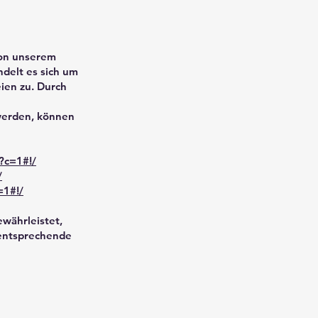
von unserem
delt es sich um
eien zu. Durch
 werden, können
?c=1#!/
/
=1#!/
ewährleistet,
 entsprechende