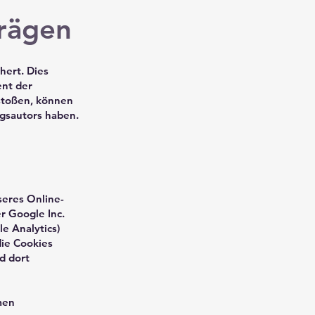
rägen
hert. Dies
ent der
stoßen, können
agsautors haben.
seres Online-
r Google Inc.
e Analytics)
die Cookies
d dort
men