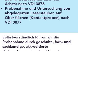
Asbest nach VDI 3876
Probenahme und Untersuchung von
abgelagerten Faserstäuben auf
Ober-flächen (Kontaktproben) nach
VDI 3877
Selbstverständlich führen wir die
Probenahme durch geschulte, fach- und
sachkundige, akkreditierte
Probenehmer unter Beachtung der
Richtlinien des Institutes für
Arbeitsschutz der Deutschen
Gesetzlichen Unfallversicherung
(DGUV – BIA) durch.