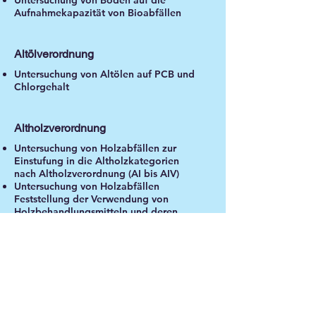
Untersuchung von Böden auf die
Aufnahmekapazität von Bioabfällen
Altölverordnung
Untersuchung von Altölen auf PCB und
Chlorgehalt
Altholzverordnung
Untersuchung von Holzabfällen zur
Einstufung in die Altholzkategorien
nach Altholzverordnung (AI bis AIV)
Untersuchung von Holzabfällen
Feststellung der Verwendung von
Holzbehandlungsmitteln und deren
Gefährlichkeit
Baurestmassenverordnung
Untersuchungen an mineralischen
Abfällen (Boden / Bauschutt) zur Prüfung
der Verwendbarkeit zur Auffüllung von